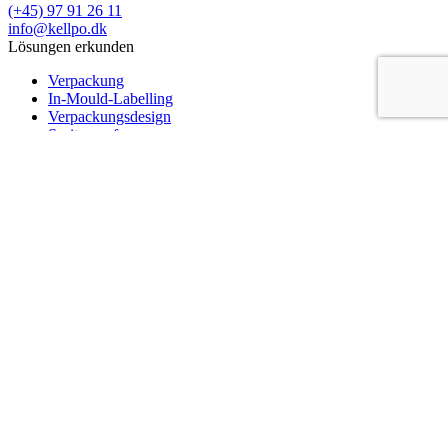
(+45) 97 91 26 11
info@kellpo.dk
Lösungen erkunden
Verpackung
In-Mould-Labelling
Verpackungsdesign
Spritzgussformen
Zerspanung
Verpackungsarten
Runde Verpackung
Rechteckige Verpackung
Besondere Verpackung
EVOH-Barriere
Über Kellpo
Umweltinitiativen
Karrieren und Jobs
Zertifizierungen
Kontakt
Datenschutzbestimmungen