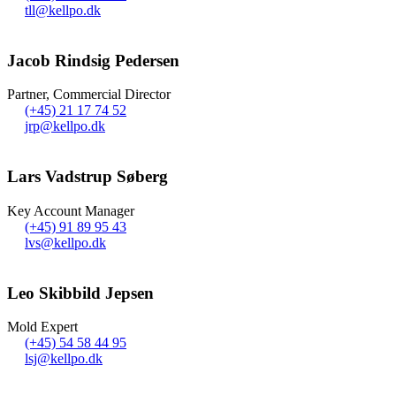
tll@kellpo.dk
Jacob Rindsig Pedersen
Partner, Commercial Director
(+45) 21 17 74 52
jrp@kellpo.dk
Lars Vadstrup Søberg
Key Account Manager
(+45) 91 89 95 43
lvs@kellpo.dk
Leo Skibbild Jepsen
Mold Expert
(+45) 54 58 44 95
lsj@kellpo.dk