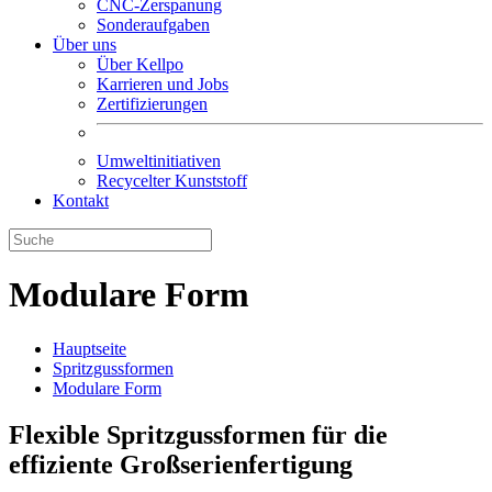
CNC-Zerspanung
Sonderaufgaben
Über uns
Über Kellpo
Karrieren und Jobs
Zertifizierungen
Umweltinitiativen
Recycelter Kunststoff
Kontakt
Modulare Form
Hauptseite
Spritzgussformen
Modulare Form
Flexible Spritzgussformen für die
effiziente Großserienfertigung