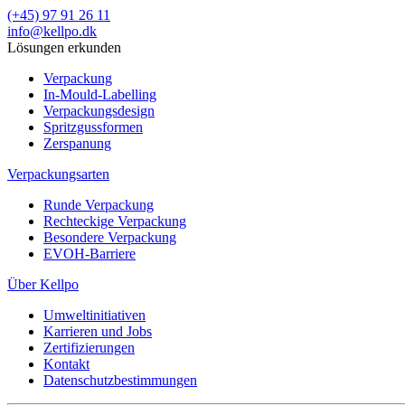
(+45) 97 91 26 11
info@kellpo.dk
Lösungen erkunden
Verpackung
In-Mould-Labelling
Verpackungsdesign
Spritzgussformen
Zerspanung
Verpackungsarten
Runde Verpackung
Rechteckige Verpackung
Besondere Verpackung
EVOH-Barriere
Über Kellpo
Umweltinitiativen
Karrieren und Jobs
Zertifizierungen
Kontakt
Datenschutzbestimmungen