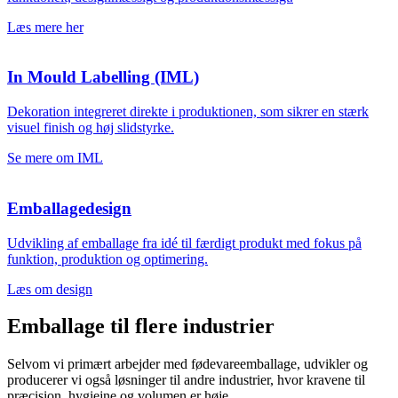
Læs mere her
In Mould Labelling (IML)
Dekoration integreret direkte i produktionen, som sikrer en stærk
visuel finish og høj slidstyrke.
Se mere om IML
Emballagedesign
Udvikling af emballage fra idé til færdigt produkt med fokus på
funktion, produktion og optimering.
Læs om design
Emballage til flere industrier
Selvom vi primært arbejder med fødevareemballage, udvikler og
producerer vi også løsninger til andre industrier, hvor kravene til
præcision, hygiejne og volumen er høje.