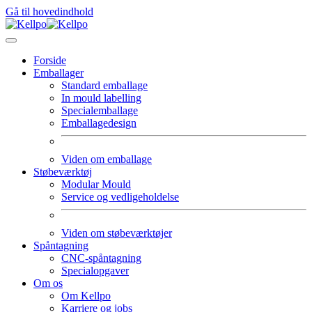
Gå til hovedindhold
Forside
Emballager
Standard emballage
In mould labelling
Specialemballage
Emballagedesign
Viden om emballage
Støbeværktøj
Modular Mould
Service og vedligeholdelse
Viden om støbeværktøjer
Spåntagning
CNC-spåntagning
Specialopgaver
Om os
Om Kellpo
Karriere og jobs