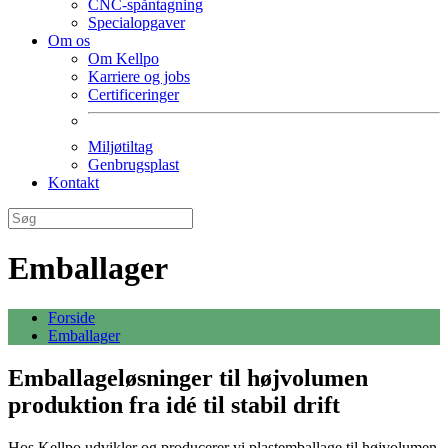
CNC-spåntagning
Specialopgaver
Om os
Om Kellpo
Karriere og jobs
Certificeringer
Miljøtiltag
Genbrugsplast
Kontakt
Emballager
Forside
Emballager
Emballageløsninger til højvolumen
produktion fra idé til stabil drift
Hos Kellpo udvikler og producerer vi plastemballage til højvolumen