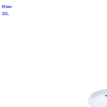
PP plast
IML