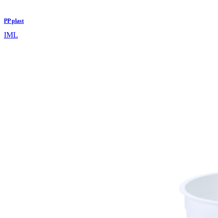
PP plast
IML