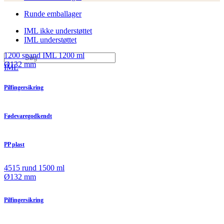
Runde emballager
IML ikke understøttet
IML understøttet
1200 spand IML 1200 ml
Ø132 mm
IML
Pilfingersikring
Fødevaregodkendt
PP plast
4515 rund 1500 ml
Ø132 mm
Pilfingersikring