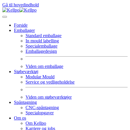
Gå til hovedindhold
Forside
Emballager
Standard emballage
In mould labelling
Specialemballage
Emballagedesign
Viden om emballage
Støbeværktøj
Modular Mould
Service og vedligeholdelse
Viden om støbeværktøjer
Spåntagning
CNC-spåntagning
Specialopgaver
Om os
Om Kellpo
Karriere og jobs