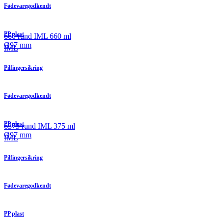
Fødevaregodkendt
PP plast
660 rund IML 660 ml
Ø97 mm
IML
Pilfingersikring
Fødevaregodkendt
PP plast
6375 rund IML 375 ml
Ø97 mm
IML
Pilfingersikring
Fødevaregodkendt
PP plast