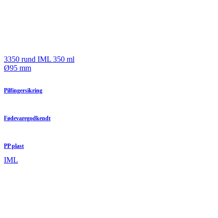
3350 rund IML 350 ml
Ø95 mm
Pilfingersikring
Fødevaregodkendt
PP plast
IML