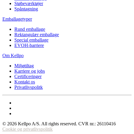
Støbeværktøjer
Spåntagning
Emballagetyper
Rund emballage
Rektangulær emballage
Special emballage
EVOH-barriere
Om Kellpo
Miljøtiltag
Karriere og jobs
Certificeringer
Kontakt os
Privatlivspolitk
©
2026
Kellpo A/S. All rights reserved.
CVR nr.: 26110416
Cookie og privatlivspolitik