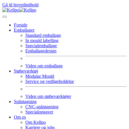
Gå til hovedindhold
Forside
Emballager
Standard emballage
In mould labelling
Specialemballage
Emballagedesign
Viden om emballage
Støbeværktøj
Modular Mould
Service og vedligeholdelse
Viden om støbeværktøjer
Spåntagning
CNC-spåntagning
Specialopgaver
Om os
Om Kellpo
Karriere og jobs