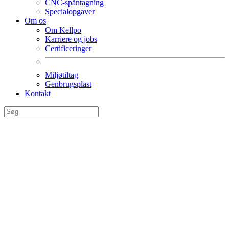
CNC-spåntagning
Specialopgaver
Om os
Om Kellpo
Karriere og jobs
Certificeringer
Miljøtiltag
Genbrugsplast
Kontakt