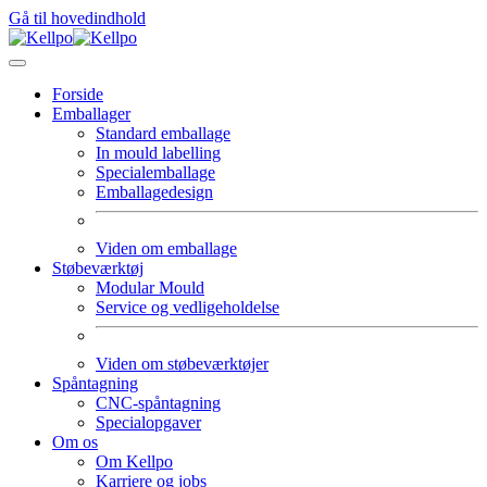
Gå til hovedindhold
Forside
Emballager
Standard emballage
In mould labelling
Specialemballage
Emballagedesign
Viden om emballage
Støbeværktøj
Modular Mould
Service og vedligeholdelse
Viden om støbeværktøjer
Spåntagning
CNC-spåntagning
Specialopgaver
Om os
Om Kellpo
Karriere og jobs