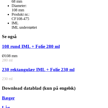
68 mm
Diameter:
108 mm
Produkt nr.:
CF108-475
IML
IML understøttet
Se også
108 rund IML + Folie 280 ml
Ø108 mm
280 ml
230 rektangulær IML + Folie 230 ml
230 ml
Download datablad (kun på engelsk)
Bæger
Låg