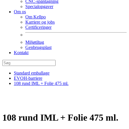
CNC-spåntagning
Specialopgaver
Om os
Om Kellpo
Karriere og jobs
Certificeringer
Miljøtiltag
Genbrugsplast
Kontakt
Standard emballage
EVOH-barriere
108 rund IML + Folie 475 ml.
108 rund IML + Folie 475 ml.