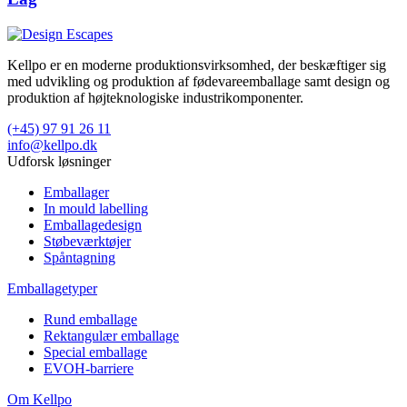
Kellpo er en moderne produktionsvirksomhed, der beskæftiger sig
med udvikling og produktion af fødevareemballage samt design og
produktion af højteknologiske industrikomponenter.
(+45) 97 91 26 11
info@kellpo.dk
Udforsk løsninger
Emballager
In mould labelling
Emballagedesign
Støbeværktøjer
Spåntagning
Emballagetyper
Rund emballage
Rektangulær emballage
Special emballage
EVOH-barriere
Om Kellpo