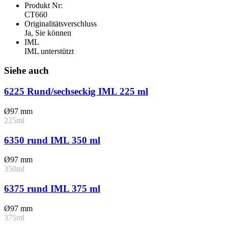
Produkt Nr:
CT660
Originalitätsverschluss
Ja, Sie können
IML
IML unterstützt
Siehe auch
6225 Rund/sechseckig IML 225 ml
Ø97 mm
225ml
6350 rund IML 350 ml
Ø97 mm
350ml
6375 rund IML 375 ml
Ø97 mm
375ml