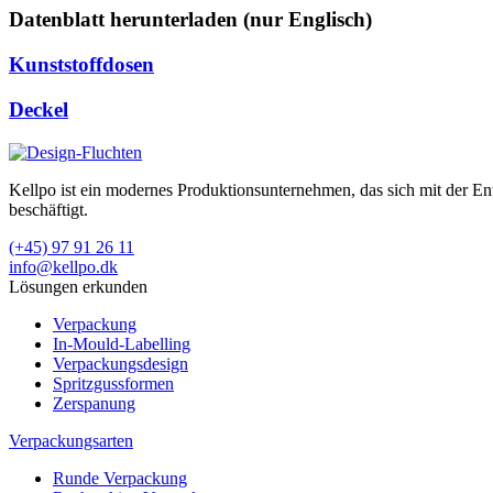
Datenblatt herunterladen (nur Englisch)
Kunststoffdosen
Deckel
Kellpo ist ein modernes Produktionsunternehmen, das sich mit der 
beschäftigt.
(+45) 97 91 26 11
info@kellpo.dk
Lösungen erkunden
Verpackung
In-Mould-Labelling
Verpackungsdesign
Spritzgussformen
Zerspanung
Verpackungsarten
Runde Verpackung