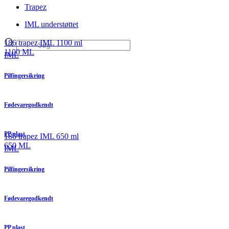
Trapez
IML understøttet
186 trapez IML 1100 ml
1100 ML
IML
Pilfingersikring
Fødevaregodkendt
PP plast
186 trapez IML 650 ml
650 ML
IML
Pilfingersikring
Fødevaregodkendt
PP plast