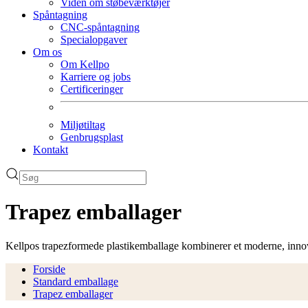
Viden om støbeværktøjer
Spåntagning
CNC-spåntagning
Specialopgaver
Om os
Om Kellpo
Karriere og jobs
Certificeringer
Miljøtiltag
Genbrugsplast
Kontakt
Trapez emballager
Kellpos trapezformede plastikemballage kombinerer et moderne, innov
Forside
Standard emballage
Trapez emballager