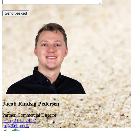
Jacob Rindsig Pedersen
Partner, Commercial Director
(+45) 21 17 74 52
jrp@kellpo.dk