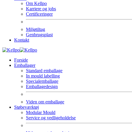
Om Kellpo
Karriere og jobs
Certificeringer
Miljøtiltag
Genbrugsplast
Kontakt
Forside
Emballager
Standard emballage
In mould labelling
Specialemballage
Emballagedesign
Viden om emballage
Støbeværktøj
Modular Mould
Service og vedligeholdelse