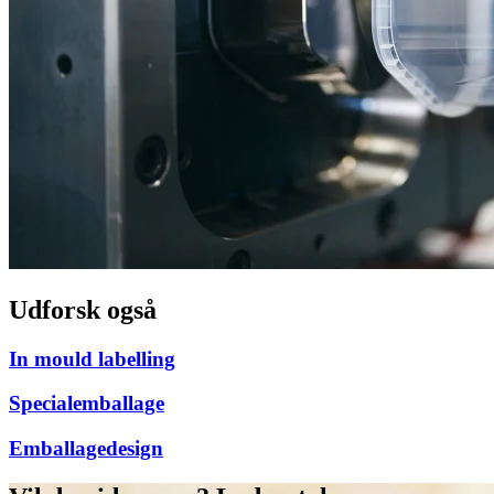
Udforsk også
In mould labelling
Specialemballage
Emballagedesign