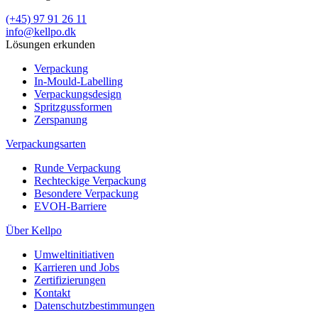
(+45) 97 91 26 11
info@kellpo.dk
Lösungen erkunden
Verpackung
In-Mould-Labelling
Verpackungsdesign
Spritzgussformen
Zerspanung
Verpackungsarten
Runde Verpackung
Rechteckige Verpackung
Besondere Verpackung
EVOH-Barriere
Über Kellpo
Umweltinitiativen
Karrieren und Jobs
Zertifizierungen
Kontakt
Datenschutzbestimmungen