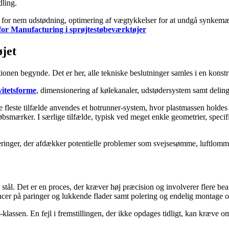
dling.
r for nem udstødning, optimering af vægtykkelser for at undgå synkemærk
for Manufacturing i sprøjtestøbe­værktøjer
øjet
en begynde. Det er her, alle tekniske beslutninger samles i en konstruk
vitetsforme
, dimensionering af kølekanaler, udstødersystem samt deling
de fleste tilfælde anvendes et hotrunner-system, hvor plastmassen holdes
øbsmærker. I særlige tilfælde, typisk ved meget enkle geometrier, speci
inger, der afdækker potentielle problemer som svejsesømme, luftlommer
il stål. Det er en proces, der kræver høj præcision og involverer flere
ancer på paringer og lukkende flader samt polering og endelig montage o
-klassen. En fejl i fremstillingen, der ikke opdages tidligt, kan kræve o