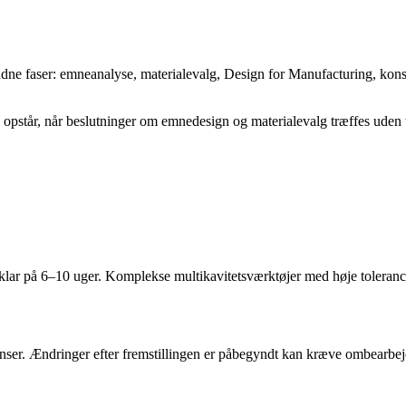
ndne faser: emneanalyse, materialevalg, Design for Manufacturing, konst
De opstår, når beslutninger om emnedesign og materialevalg træffes uden t
lar på 6–10 uger. Komplekse multikavitetsværktøjer med høje tolerancek
nser. Ændringer efter fremstillingen er påbegyndt kan kræve ombearbejd