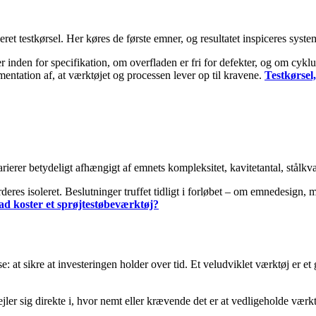
ret testkørsel. Her køres de første emner, og resultatet inspiceres syst
inden for specifikation, om overfladen er fri for defekter, og om cyklus
entation af, at værktøjet og processen lever op til kravene.
Testkørsel
arierer betydeligt afhængigt af emnets kompleksitet, kavitetantal, stålkval
urderes isoleret. Beslutninger truffet tidligt i forløbet – om emnedesign,
d koster et sprøjtestøbeværktøj?
e: at sikre at investeringen holder over tid. Et veludviklet værktøj er 
pejler sig direkte i, hvor nemt eller krævende det er at vedligeholde vær