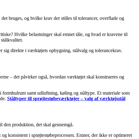
t bruges, og hvilke krav der stilles til tolerancer, overflade og
ske? Hvilke belastninger skal emnet tåle, og hvad er kravene til
tålkvalitet.
r sig direkte i værktøjets opbygning, stålvalg og tolerancekrav.
rne – det påvirker også, hvordan værktøjet skal konstrueres og
g i formhulrum samt udluftning, køling og ståltype. Et materiale som
nde.
Ståltyper til sprøjte­støbe­værktøjer – valg af værktøjsstål
 til den produktion, det skal gennemgå.
 og konsistent i sprøjtestøbeprocessen. Emner, der ikke er optimeret