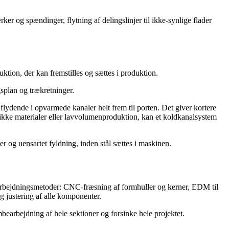
er og spændinger, flytning af delingslinjer til ikke-synlige flader
tion, der kan fremstilles og sættes i produktion.
splan og trækretninger.
 flydende i opvarmede kanaler helt frem til porten. Det giver kortere
fikke materialer eller lavvolumenproduktion, kan et koldkanalsystem
 og uensartet fyldning, inden stål sættes i maskinen.
 bearbejdningsmetoder: CNC-fræsning af formhuller og kerner, EDM til
g justering af alle komponenter.
mbearbejdning af hele sektioner og forsinke hele projektet.