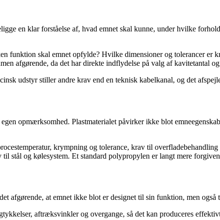
gge en klar forståelse af, hvad emnet skal kunne, under hvilke forhold de
funktion skal emnet opfylde? Hvilke dimensioner og tolerancer er kriti
en afgørende, da det har direkte indflydelse på valg af kavitetantal og s
insk udstyr stiller andre krav end en teknisk kabelkanal, og det afspejle
n egen opmærksomhed. Plastmaterialet påvirker ikke blot emneegenskabe
og procestemperatur, krympning og tolerance, krav til overfladebehandlin
til stål og kølesystem. Et standard polypropylen er langt mere forgive
det afgørende, at emnet ikke blot er designet til sin funktion, men også
ykkelser, aftræksvinkler og overgange, så det kan produceres effektivt