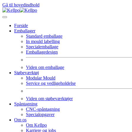
Gå til hovedindhold
Forside
Emballager
Standard emballage
In mould labelling
Specialemballage
Emballagedesign
Viden om emballage
Støbeværktøj
Modular Mould
Service og vedligeholdelse
Viden om støbeværktøjer
Spåntagning
CNC-spåntagning
Specialopgaver
Om os
Om Kellpo
Karriere og jobs