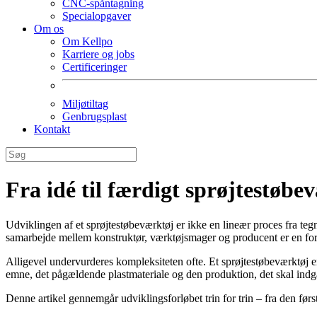
CNC-spåntagning
Specialopgaver
Om os
Om Kellpo
Karriere og jobs
Certificeringer
Miljøtiltag
Genbrugsplast
Kontakt
Fra idé til færdigt sprøjtestøbe­
Udviklingen af et sprøjtestøbeværktøj er ikke en lineær proces fra tegni
samarbejde mellem konstruktør, værktøjsmager og producent er en foru
Alligevel undervurderes kompleksiteten ofte. Et sprøjtestøbeværktøj e
emne, det pågældende plastmateriale og den produktion, det skal indgå
Denne artikel gennemgår udviklingsforløbet trin for trin – fra den først