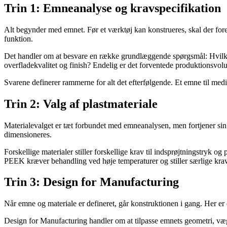
Trin 1: Emneanalyse og kravspecifikation
Alt begynder med emnet. Før et værktøj kan konstrueres, skal der foreli
funktion.
Det handler om at besvare en række grundlæggende spørgsmål: Hvilken 
overfladekvalitet og finish? Endelig er det forventede produktionsvolum
Svarene definerer rammerne for alt det efterfølgende. Et emne til medic
Trin 2: Valg af plastmateriale
Materialevalget er tæt forbundet med emneanalysen, men fortjener si
dimensioneres.
Forskellige materialer stiller forskellige krav til indsprøjtningstryk 
PEEK kræver behandling ved høje temperaturer og stiller særlige krav 
Trin 3: Design for Manufacturing
Når emne og materiale er defineret, går konstruktionen i gang. Her er 
Design for Manufacturing handler om at tilpasse emnets geometri, vægt