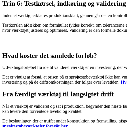
Trin 6: Testkørsel, indkøring og validering
Inden et værktøj erklæres produktionsklart, gennemgår det en kontrolle
Testkørslen afdækker, om formhullet fyldes korrekt, om tolerancerne er 
hvor værktøjet justeres og optimeres. Validering er den formelle dokum
Hvad koster det samlede forløb?
Udviklingsforløbet fra idé til valideret værktøj er en investering, der v
Det er vigtigt at forstå, at prisen på et sprøjtestøbeværktøj ikke kan v
investering og på de driftsomkostninger, der følger over levetiden.
Hva
Fra færdigt værktøj til langsigtet drift
Når et værktøj er valideret og sat i produktion, begynder den næste fas
kan levere den forventede levetid og kvalitet.
De beslutninger, der er truffet under konstruktion og fremstilling, afs
sprøjtestøbeværktøjer foregår her.