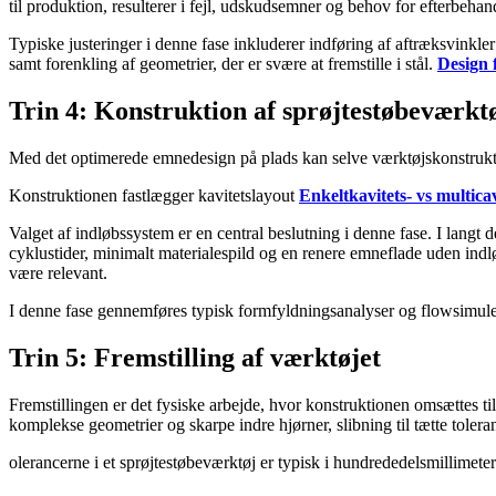
til produktion, resulterer i fejl, udskudsemner og behov for efterbehan
Typiske justeringer i denne fase inkluderer indføring af aftræksvinkle
samt forenkling af geometrier, der er svære at fremstille i stål.
Design 
Trin 4: Konstruktion af sprøjtestøbeværkt
Med det optimerede emnedesign på plads kan selve værktøjskonstruktion
Konstruktionen fastlægger kavitetslayout
Enkeltkavitets- vs multica
Valget af indløbssystem er en central beslutning i denne fase. I langt 
cyklustider, minimalt materialespild og en renere emneflade uden indl
være relevant.
I denne fase gennemføres typisk formfyldningsanalyser og flowsimuler
Trin 5: Fremstilling af værktøjet
Fremstillingen er det fysiske arbejde, hvor konstruktionen omsættes t
komplekse geometrier og skarpe indre hjørner, slibning til tætte toler
olerancerne i et sprøjtestøbeværktøj er typisk i hundrededelsmillimeter