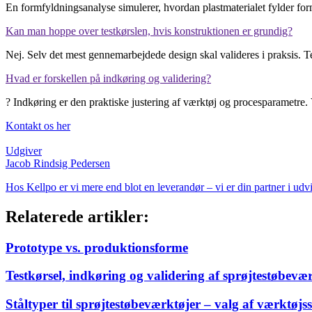
En formfyldningsanalyse simulerer, hvordan plastmaterialet fylder form
Kan man hoppe over testkørslen, hvis konstruktionen er grundig?
Nej. Selv det mest gennemarbejdede design skal valideres i praksis. T
Hvad er forskellen på indkøring og validering?
? Indkøring er den praktiske justering af værktøj og procesparametre. V
Kontakt os her
Udgiver
Jacob Rindsig Pedersen
Hos Kellpo er vi mere end blot en leverandør – vi er din partner i ud
Relaterede artikler:
Prototype vs. produktionsforme
Testkørsel, indkøring og validering af sprøjtestøbevæ
Ståltyper til sprøjte­støbe­værktøjer – valg af værktøjss