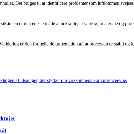
hullet. Det bruges til at identificere problemer som luftlommer, svejses
estkørslen er den eneste måde at bekræfte, at værktøj, materiale og pro
alidering er den formelle dokumentation af, at processen er stabil og lev
viklingen af løsninger, der styrker din virksomheds konkurrenceevne.
rktøjer
tål