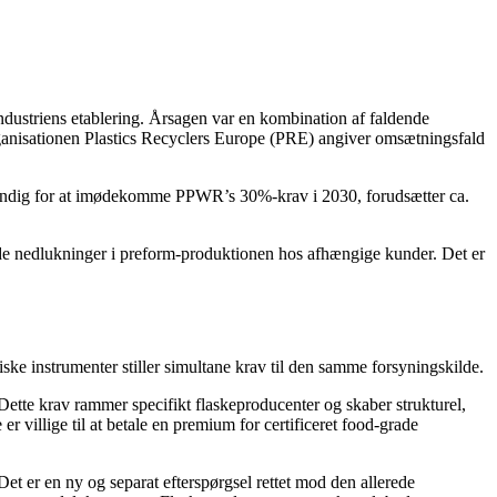
ndustriens etablering. Årsagen var en kombination af faldende
rganisationen Plastics Recyclers Europe (PRE) angiver omsætningsfald
dvendig for at imødekomme PPWR’s 30%-krav i 2030, forudsætter ca.
de nedlukninger i preform-produktionen hos afhængige kunder. Det er
ke instrumenter stiller simultane krav til den samme forsyningskilde.
ette krav rammer specifikt flaskeproducenter og skaber strukturel,
 villige til at betale en premium for certificeret food-grade
t er en ny og separat efterspørgsel rettet mod den allerede