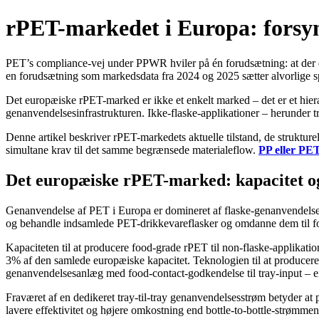
rPET-markedet i Europa: forsyn
PET’s compliance-vej under PPWR hviler på én forudsætning: at der er
en forudsætning som markedsdata fra 2024 og 2025 sætter alvorlige 
Det europæiske rPET-marked er ikke et enkelt marked – det er et hie
genanvendelsesinfrastrukturen. Ikke-flaske-applikationer – herunder tra
Denne artikel beskriver rPET-markedets aktuelle tilstand, de struktu
simultane krav til det samme begrænsede materialeflow.
PP eller PE
Det europæiske rPET-marked: kapac
itet 
Genanvendelse af PET i Europa er domineret af flaske-genanvendelse. 
og behandle indsamlede PET-drikkevareflasker og omdanne dem til food
Kapaciteten til at producere food-grade rPET til non-flaske-applikation
3% af den samlede europæiske kapacitet. Teknologien til at producere fo
genanvendelsesanlæg med food-contact-godkendelse til tray-input – er
Fraværet af en dedikeret tray-til-tray genanvendelsesstrøm betyder at
lavere effektivitet og højere omkostning end bottle-to-bottle-strømme