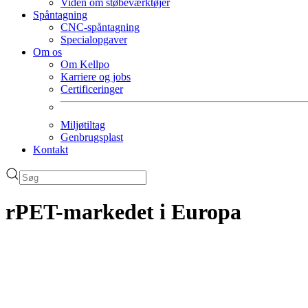
Viden om støbeværktøjer
Spåntagning
CNC-spåntagning
Specialopgaver
Om os
Om Kellpo
Karriere og jobs
Certificeringer
Miljøtiltag
Genbrugsplast
Kontakt
rPET-markedet i Europa