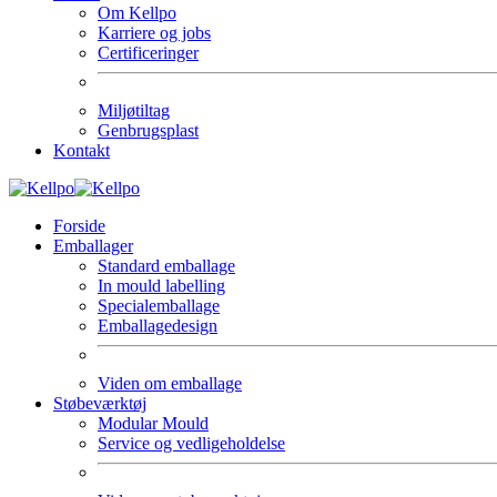
Om Kellpo
Karriere og jobs
Certificeringer
Miljøtiltag
Genbrugsplast
Kontakt
Forside
Emballager
Standard emballage
In mould labelling
Specialemballage
Emballagedesign
Viden om emballage
Støbeværktøj
Modular Mould
Service og vedligeholdelse