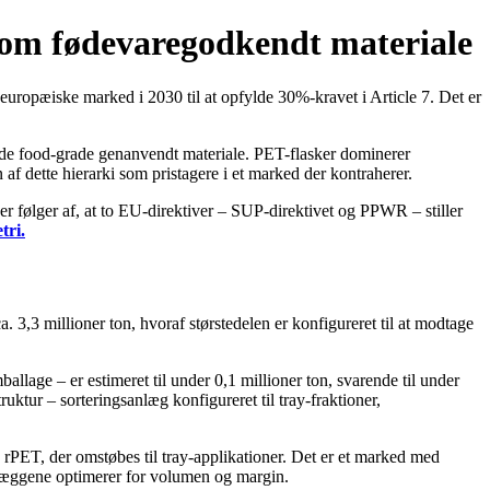
 om fødevaregodkendt materiale
uropæiske marked i 2030 til at opfylde 30%-kravet i Article 7. Det er
gde food-grade genanvendt materiale. PET-flasker dominerer
 af dette hierarki som pristagere i et marked der kontraherer.
r følger af, at to EU-direktiver – SUP-direktivet og PPWR – stiller
tri.
,3 millioner ton, hvoraf størstedelen er konfigureret til at modtage
allage – er estimeret til under 0,1 millioner ton, svarende til under
uktur – sorteringsanlæg konfigureret til tray-fraktioner,
 rPET, der omstøbes til tray-applikationer. Det er et marked med
anlæggene optimerer for volumen og margin.