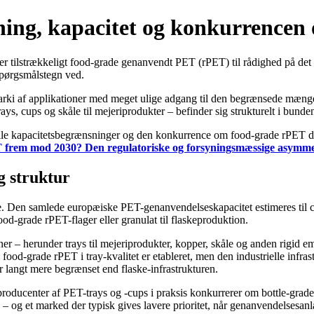
ing, kapacitet og konkurrencen
 tilstrækkeligt food-grade genanvendt PET (rPET) til rådighed på det e
spørgsmålstegn ved.
rarki af applikationer med meget ulige adgang til den begrænsede mæn
ys, cups og skåle til mejeriprodukter – befinder sig strukturelt i bunden
relle kapacitetsbegrænsninger og den konkurrence om food-grade rPET de
T frem mod 2030? Den regulatoriske og forsyningsmæssige asymme
og struktur
Den samlede europæiske PET-genanvendelseskapacitet estimeres til ca. 3
-grade rPET-flager eller granulat til flaskeproduktion.
er – herunder trays til mejeriprodukter, kopper, skåle og anden rigid emb
od-grade rPET i tray-kvalitet er etableret, men den industrielle infrastr
 langt mere begrænset end flaske-infrastrukturen.
 producenter af PET-trays og -cups i praksis konkurrerer om bottle-grade
n – og et marked der typisk gives lavere prioritet, når genanvendelses