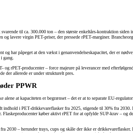
arende til ca. 300.000 ton – den største enkeltårs-kontraktion siden i
sien og lavere virgin PET-priser, der pressede rPET-marginer. Brancheo
ent og har påpeget at den vækst i genanvendelseskapacitet, der er nø
 i gang.
T- og rPET-producenter – force majeure på leverancer med efterfølgen
e der allerede er under strukturelt pres.
 møder PPWR
lene at kapaciteten er begrænset – det er at to separate EU-regulatoris
 indhold i PET-drikkevareflasker fra 2025, stigende til 30% fra 2030. D
r. Flaskeproducenter køber aktivt rPET for at opfylde SUP-krav – og de er
2030 – herunder trays, cups og skåle der ikke er drikkevareflasker. De