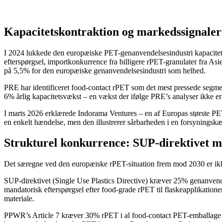
Kapacitetskontraktion og markedssignaler
I 2024 lukkede den europæiske PET-genanvendelsesindustri kapacitet sv
efterspørgsel, importkonkurrence fra billigere rPET-granulater fra A
på 5,5% for den europæiske genanvendelsesindustri som helhed.
PRE har identificeret food-contact rPET som det mest pressede segm
6% årlig kapacitetsvækst – en vækst der ifølge PRE’s analyser ikke er
I marts 2026 erklærede Indorama Ventures – en af Europas største PE
en enkelt hændelse, men den illustrerer sårbarheden i en forsyningskæd
Strukturel konkurrence: SUP-direktivet
Det særegne ved den europæiske rPET-situation frem mod 2030 er ikke a
SUP-direktivet (Single Use Plastics Directive) kræver 25% genanvendt
mandatorisk efterspørgsel efter food-grade rPET til flaskeapplikatione
materiale.
PPWR’s Article 7 kræver 30% rPET i al food-contact PET-emballage fra 